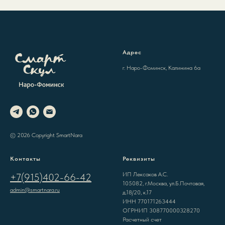
Адрес
г. Наро-Фоминск, Калинина 6а
© 2026 Copyright SmartNara
Контакты
Реквизиты
ИП Лексаков А.С.
+7(915)402-66-42
105082, г.Москва, ул.Б.Почтовая,
admin@smartnara.ru
д.18/20, к.17
ИНН 770171263444
ОГРНИП 308770000328270
Расчетный счет